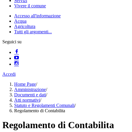
Servizi
Vivere il comune
Accesso all'informazione
Acqua
Agricoltura
Tutti gli argomenti...
Seguici su
Accedi
Home Page
/
Amministrazione
/
Documenti e dati
/
Atti normativi
/
Statuto e Regolamenti Comunali
/
Regolamento di Contabilita
Regolamento di Contabilita