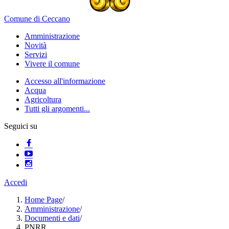
Comune di Ceccano
Amministrazione
Novità
Servizi
Vivere il comune
Accesso all'informazione
Acqua
Agricoltura
Tutti gli argomenti...
Seguici su
Accedi
Home Page
/
Amministrazione
/
Documenti e dati
/
PNRR