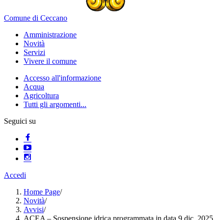
Comune di Ceccano
Amministrazione
Novità
Servizi
Vivere il comune
Accesso all'informazione
Acqua
Agricoltura
Tutti gli argomenti...
Seguici su
Accedi
Home Page
/
Novità
/
Avvisi
/
ACEA – Sospensione idrica programmata in data 9 dic. 2025