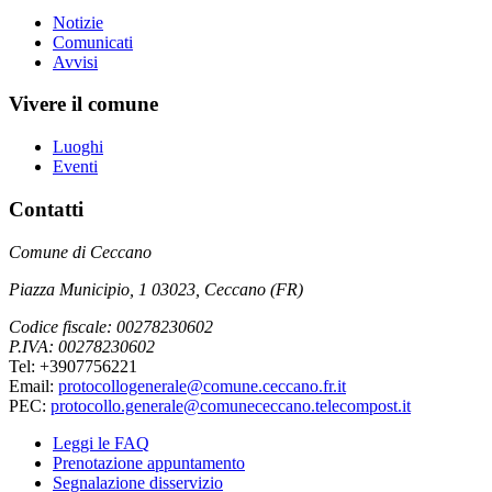
Notizie
Comunicati
Avvisi
Vivere il comune
Luoghi
Eventi
Contatti
Comune di Ceccano
Piazza Municipio, 1 03023, Ceccano (FR)
Codice fiscale: 00278230602
P.IVA: 00278230602
Tel: +3907756221
Email:
protocollogenerale@comune.ceccano.fr.it
PEC:
protocollo.generale@comunececcano.telecompost.it
Leggi le FAQ
Prenotazione appuntamento
Segnalazione disservizio