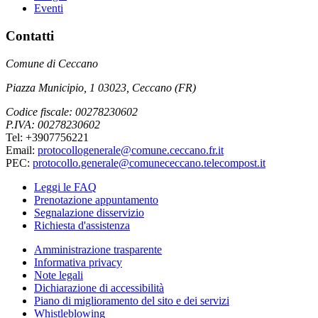
Eventi
Contatti
Comune di Ceccano
Piazza Municipio, 1 03023, Ceccano (FR)
Codice fiscale: 00278230602
P.IVA: 00278230602
Tel: +3907756221
Email:
protocollogenerale@comune.ceccano.fr.it
PEC:
protocollo.generale@comunececcano.telecompost.it
Leggi le FAQ
Prenotazione appuntamento
Segnalazione disservizio
Richiesta d'assistenza
Amministrazione trasparente
Informativa privacy
Note legali
Dichiarazione di accessibilità
Piano di miglioramento del sito e dei servizi
Whistleblowing