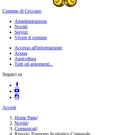
Comune di Ceccano
Amministrazione
Novità
Servizi
Vivere il comune
Accesso all'informazione
Acqua
Agricoltura
Tutti gli argomenti...
Seguici su
Accedi
Home Page
/
Novità
/
Comunicati
/
Riavvio Trasporto Scolastico Comunale