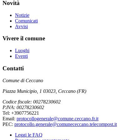
Novità
Notizie
Comunicati
Avvisi
Vivere il comune
Luoghi
Eventi
Contatti
Comune di Ceccano
Piazza Municipio, 1 03023, Ceccano (FR)
Codice fiscale: 00278230602
P.IVA: 00278230602
Tel: +3907756221
Email:
protocollogenerale@comune.ceccano.fr.it
PEC:
protocollo.generale@comunececcano.telecompost.it
Leggi le FAQ