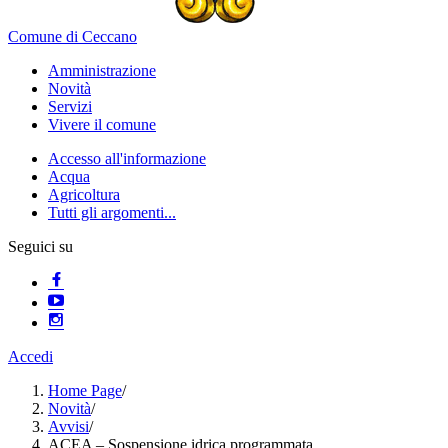
Comune di Ceccano
Amministrazione
Novità
Servizi
Vivere il comune
Accesso all'informazione
Acqua
Agricoltura
Tutti gli argomenti...
Seguici su
Accedi
Home Page
/
Novità
/
Avvisi
/
ACEA – Sospensione idrica programmata