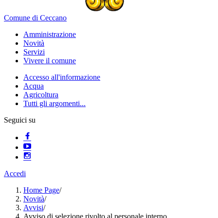
Comune di Ceccano
Amministrazione
Novità
Servizi
Vivere il comune
Accesso all'informazione
Acqua
Agricoltura
Tutti gli argomenti...
Seguici su
Accedi
Home Page
/
Novità
/
Avvisi
/
Avviso di selezione rivolto al personale interno