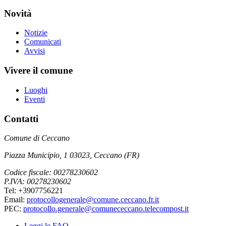
Novità
Notizie
Comunicati
Avvisi
Vivere il comune
Luoghi
Eventi
Contatti
Comune di Ceccano
Piazza Municipio, 1 03023, Ceccano (FR)
Codice fiscale: 00278230602
P.IVA: 00278230602
Tel: +3907756221
Email:
protocollogenerale@comune.ceccano.fr.it
PEC:
protocollo.generale@comunececcano.telecompost.it
Leggi le FAQ