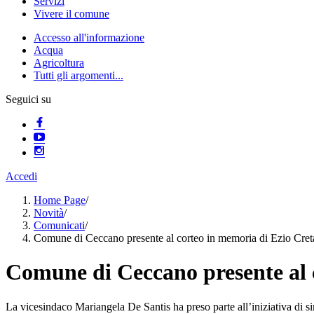
Servizi
Vivere il comune
Accesso all'informazione
Acqua
Agricoltura
Tutti gli argomenti...
Seguici su
Accedi
Home Page
/
Novità
/
Comunicati
/
Comune di Ceccano presente al corteo in memoria di Ezio Creta
Comune di Ceccano presente al c
La vicesindaco Mariangela De Santis ha preso parte all’iniziativa di sin