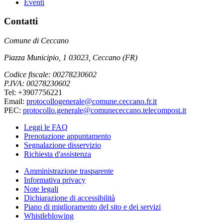
Eventi
Contatti
Comune di Ceccano
Piazza Municipio, 1 03023, Ceccano (FR)
Codice fiscale: 00278230602
P.IVA: 00278230602
Tel: +3907756221
Email:
protocollogenerale@comune.ceccano.fr.it
PEC:
protocollo.generale@comunececcano.telecompost.it
Leggi le FAQ
Prenotazione appuntamento
Segnalazione disservizio
Richiesta d'assistenza
Amministrazione trasparente
Informativa privacy
Note legali
Dichiarazione di accessibilità
Piano di miglioramento del sito e dei servizi
Whistleblowing