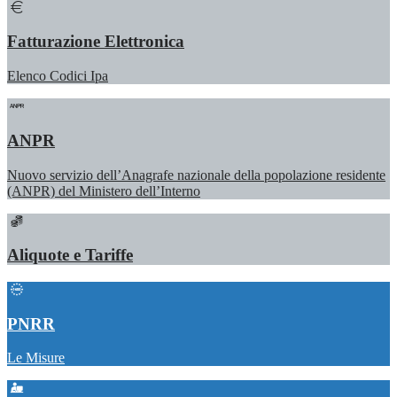
Fatturazione Elettronica
Elenco Codici Ipa
ANPR
Nuovo servizio dell’Anagrafe nazionale della popolazione residente
(ANPR) del Ministero dell’Interno
Aliquote e Tariffe
PNRR
Le Misure